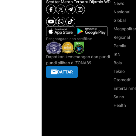
News
Nasional
Global
Megapolita
Regional
Penghargaan dan sertifikat:
Pemilu
IKN
Dapatkan kemenangan dan pundi
pundi pilihan di ZONA89
Bola
Tekno
DAFTAR
Otomotif
Entertainm
Sains
Health