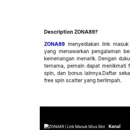
Description ZONA89?
ZONA89
menyediakan link masuk s
yang menawarkan pengalaman ber
kemenangan menarik. Dengan dukun
ternama, pemain dapat menikmati fi
spin, dan bonus lainnya.Daftar se
free spin scatter yang berlimpah.
Kanal