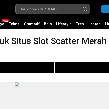
ya
Tekno
Otomotif
Bola
Lifestyle
Tren
Lestari
He
k Situs Slot Scatter Merah 