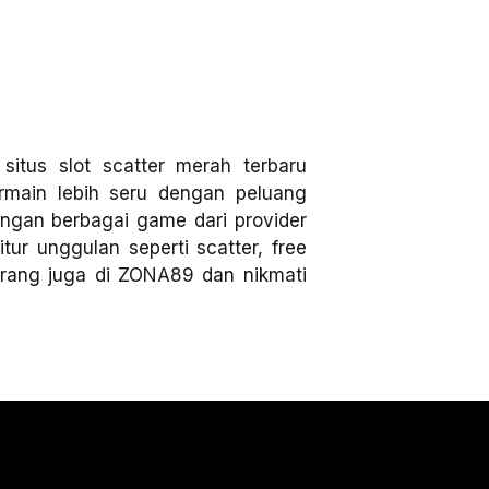
itus slot scatter merah terbaru
main lebih seru dengan peluang
gan berbagai game dari provider
tur unggulan seperti scatter, free
karang juga di ZONA89 dan nikmati