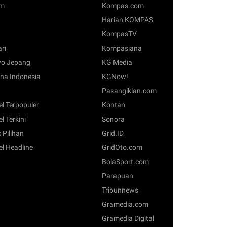
om
Kompas.com
Harian KOMPAS
KompasTV
ari
Kompasiana
o Jepang
KG Media
na Indonesia
KGNow!
Pasangiklan.com
el Terpopuler
Kontan
el Terkini
Sonora
 Pilihan
Grid.ID
el Headline
GridOto.com
BolaSport.com
Parapuan
Tribunnews
Gramedia.com
Gramedia Digital