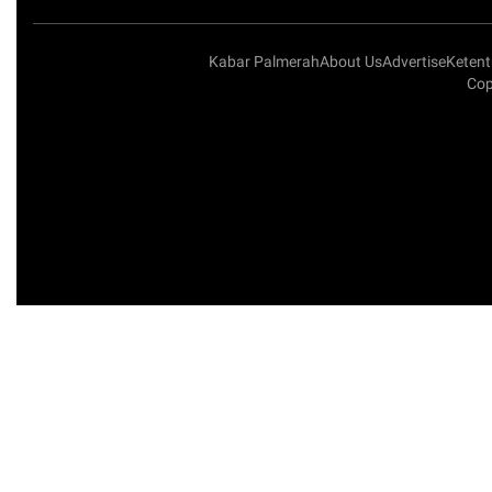
Kabar Palmerah
About Us
Advertise
Keten
Cop