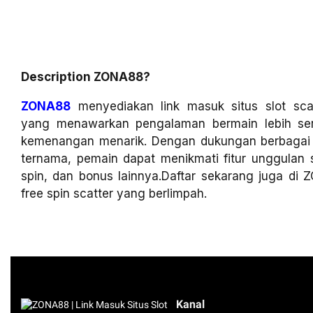
Description ZONA88?
ZONA88
menyediakan link masuk situs slot sca
yang menawarkan pengalaman bermain lebih se
kemenangan menarik. Dengan dukungan berbagai 
ternama, pemain dapat menikmati fitur unggulan se
spin, dan bonus lainnya.Daftar sekarang juga di
free spin scatter yang berlimpah.
Kanal