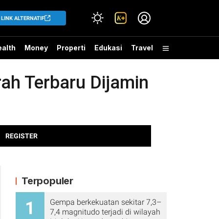
LINK ALTERNATIF
alth
Money
Properti
Edukasi
Travel
rah Terbaru Dijamin
REGISTER
Terpopuler
Gempa berkekuatan sekitar 7,3–
1
7,4 magnitudo terjadi di wilayah