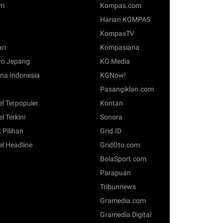
om
Kompas.com
Harian KOMPAS
KompasTV
ari
Kompasiana
o Jepang
KG Media
na Indonesia
KGNow!
Pasangiklan.com
el Terpopuler
Kontan
el Terkini
Sonora
 Pilihan
Grid.ID
el Headline
GridOto.com
BolaSport.com
Parapuan
Tribunnews
Gramedia.com
Gramedia Digital