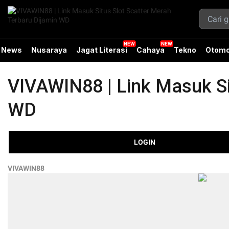
News
Nusaraya
Jagat Literasi
Cahaya
Tekno
Otomo
VIVAWIN88 | Link Masuk Si
WD
LOGIN
VIVAWIN88