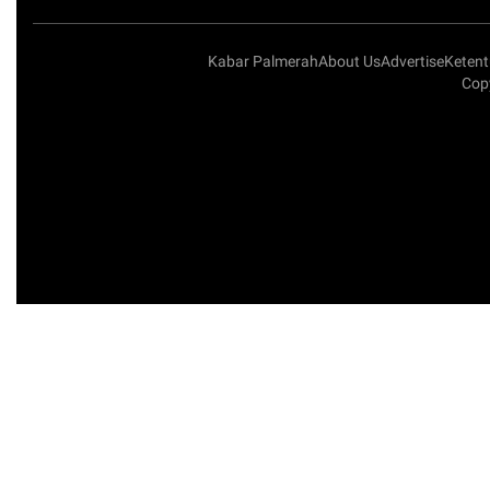
Kabar Palmerah
About Us
Advertise
Keten
Copy