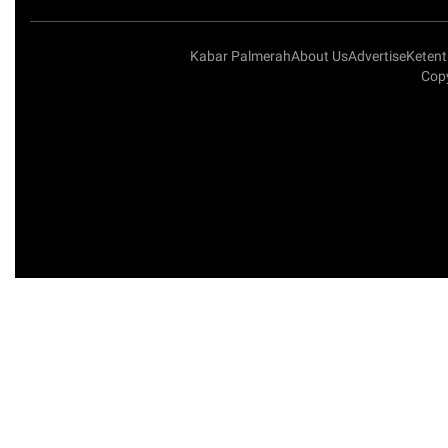
Kabar Palmerah
About Us
Advertise
Keten
Copy