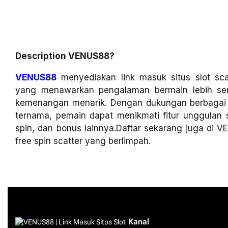
Description VENUS88?
VENUS88
menyediakan link masuk situs slot sca
yang menawarkan pengalaman bermain lebih se
kemenangan menarik. Dengan dukungan berbagai 
ternama, pemain dapat menikmati fitur unggulan se
spin, dan bonus lainnya.Daftar sekarang juga di 
free spin scatter yang berlimpah.
Kanal