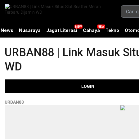
News
Nusaraya
Jagat Literasi
Cahaya
Tekno
Otomo
URBAN88 | Link Masuk Situ
WD
LOGIN
URBAN88