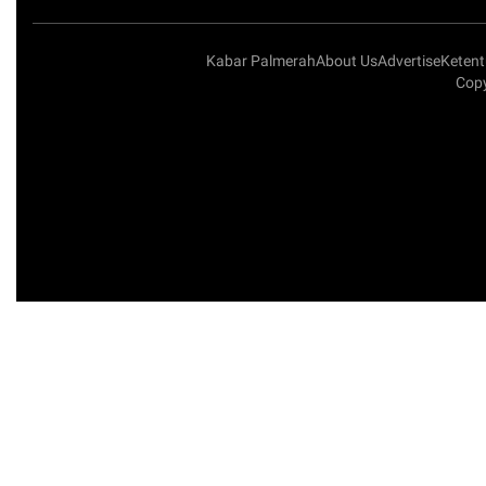
Kabar Palmerah
About Us
Advertise
Keten
Copy