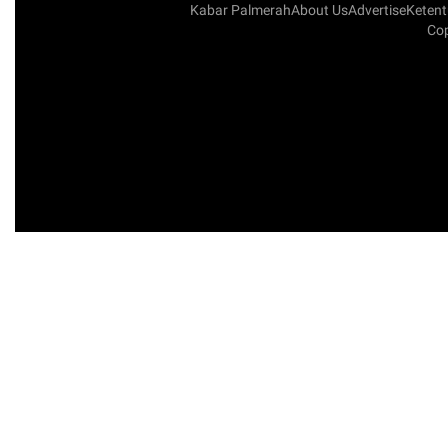
Kabar Palmerah
About Us
Advertise
Keten
Cop