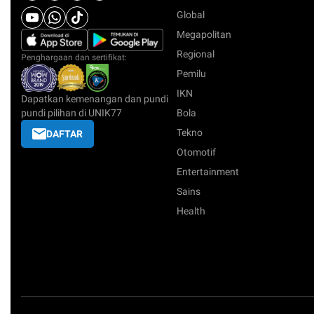
Global
Megapolitan
Regional
Penghargaan dan sertifikat:
Pemilu
IKN
Dapatkan kemenangan dan pundi
pundi pilihan di UNIK77
Bola
Tekno
DAFTAR
Otomotif
Entertainment
Sains
Health