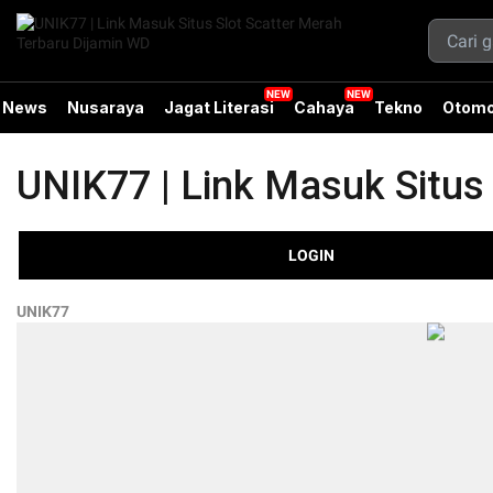
News
Nusaraya
Jagat Literasi
Cahaya
Tekno
Otomo
UNIK77 | Link Masuk Situs
LOGIN
UNIK77