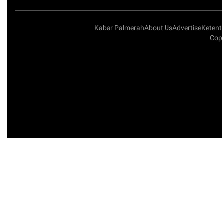
Kabar Palmerah
About Us
Advertise
Keten
Cop