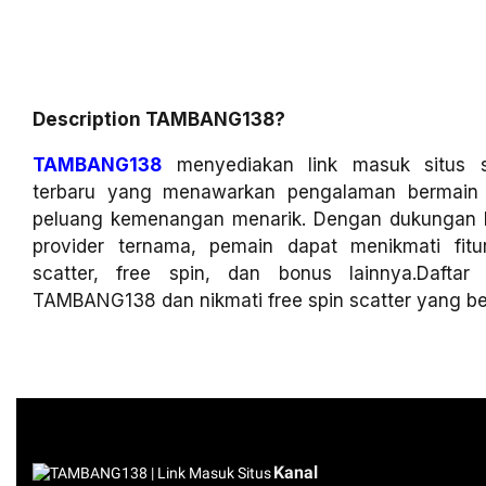
Description TAMBANG138?
TAMBANG138
menyediakan link masuk situs s
terbaru yang menawarkan pengalaman bermain 
peluang kemenangan menarik. Dengan dukungan 
provider ternama, pemain dapat menikmati fitu
scatter, free spin, dan bonus lainnya.Daftar
TAMBANG138 dan nikmati free spin scatter yang be
Kanal