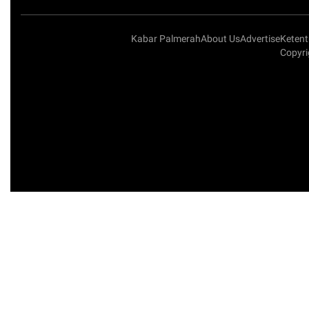
Kabar Palmerah
About Us
Advertise
Keten
Copyri