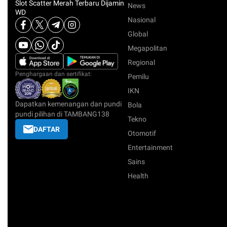
News
Nasional
Global
Megapolitan
Regional
Penghargaan dan sertifikat:
Pemilu
IKN
Dapatkan kemenangan dan pundi
Bola
pundi pilihan di TAMBANG138
Tekno
DAFTAR
Otomotif
Entertainment
Sains
Health