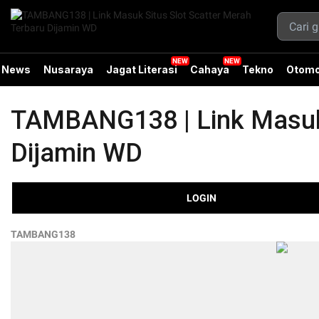
News
Nusaraya
Jagat Literasi
Cahaya
Tekno
Otomo
TAMBANG138 | Link Masuk 
Dijamin WD
LOGIN
TAMBANG138