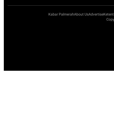
Kabar Palmerah
About Us
Advertise
Keten
Copy