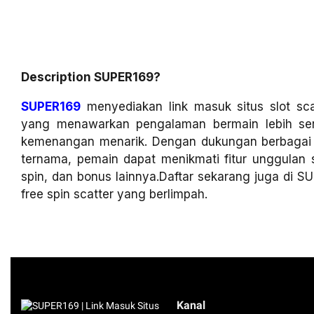
Description SUPER169?
SUPER169
menyediakan link masuk situs slot sca
yang menawarkan pengalaman bermain lebih se
kemenangan menarik. Dengan dukungan berbagai 
ternama, pemain dapat menikmati fitur unggulan se
spin, dan bonus lainnya.Daftar sekarang juga di S
free spin scatter yang berlimpah.
Kanal