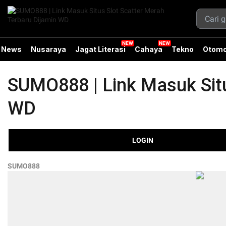
News
Nusaraya
Jagat Literasi
Cahaya
Tekno
Otomo
SUMO888 | Link Masuk Situ
WD
LOGIN
SUMO888