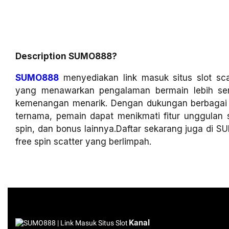
Description SUMO888?
SUMO888
menyediakan link masuk situs slot sca
yang menawarkan pengalaman bermain lebih se
kemenangan menarik. Dengan dukungan berbagai 
ternama, pemain dapat menikmati fitur unggulan se
spin, dan bonus lainnya.Daftar sekarang juga di 
free spin scatter yang berlimpah.
Kanal