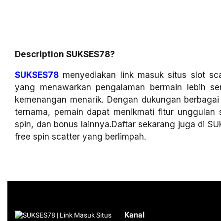
Description SUKSES78?
SUKSES78
menyediakan link masuk situs slot sca
yang menawarkan pengalaman bermain lebih se
kemenangan menarik. Dengan dukungan berbagai 
ternama, pemain dapat menikmati fitur unggulan se
spin, dan bonus lainnya.Daftar sekarang juga di S
free spin scatter yang berlimpah.
Kanal