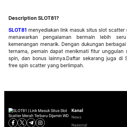
Description SLOT81?
SLOT81
menyediakan link masuk situs slot scatter
menawarkan pengalaman bermain lebih ser
kemenangan menarik. Dengan dukungan berbagai 
ternama, pemain dapat menikmati fitur unggulan se
spin, dan bonus lainnya.Daftar sekarang juga di
free spin scatter yang berlimpah.
Kanal
News
Nasional