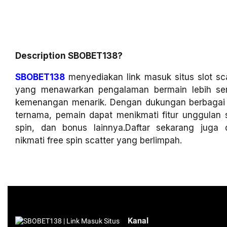
Description SBOBET138?
SBOBET138
menyediakan link masuk situs slot sc
yang menawarkan pengalaman bermain lebih se
kemenangan menarik. Dengan dukungan berbagai 
ternama, pemain dapat menikmati fitur unggulan se
spin, dan bonus lainnya.Daftar sekarang juga
nikmati free spin scatter yang berlimpah.
Kanal