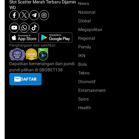
News
Nasional
Global
Megapolitan
Regional
Penghargaan dan sertifikat:
Pemilu
IKN
Dapatkan kemenangan dan pundi
Bola
pundi pilihan di SBOBET138
Tekno
DAFTAR
Otomotif
Entertainment
Sains
Health