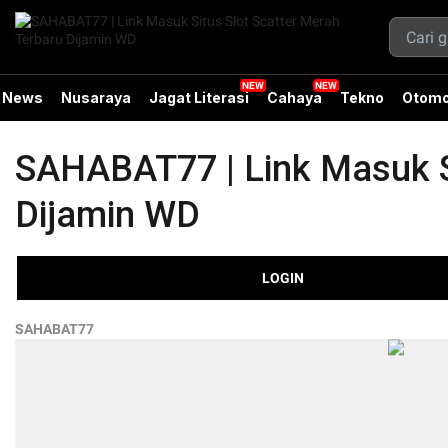
News
Nusaraya
Jagat Literasi
Cahaya
Tekno
Otomo
SAHABAT77 | Link Masuk Si
Dijamin WD
LOGIN
SAHABAT77