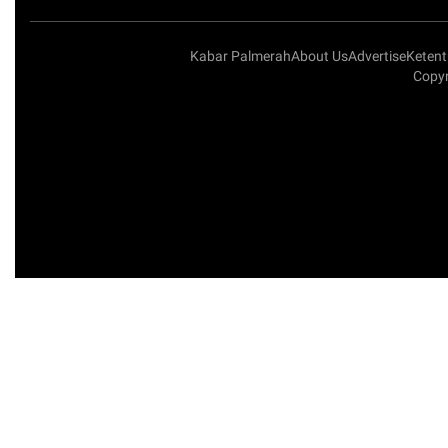
Kabar Palmerah
About Us
Advertise
Keten
Copyr