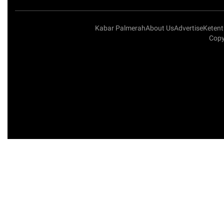
Kabar Palmerah
About Us
Advertise
Keten
Copy