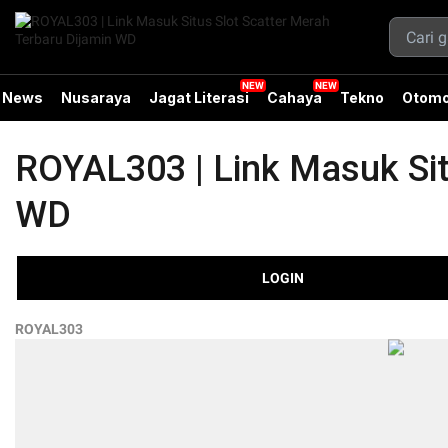
News
Nusaraya
Jagat Literasi
Cahaya
Tekno
Otomo
ROYAL303 | Link Masuk Sit
WD
LOGIN
ROYAL303