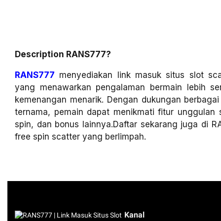
Description RANS777?
RANS777
menyediakan link masuk situs slot sca
yang menawarkan pengalaman bermain lebih se
kemenangan menarik. Dengan dukungan berbagai 
ternama, pemain dapat menikmati fitur unggulan se
spin, dan bonus lainnya.Daftar sekarang juga di 
free spin scatter yang berlimpah.
Kanal