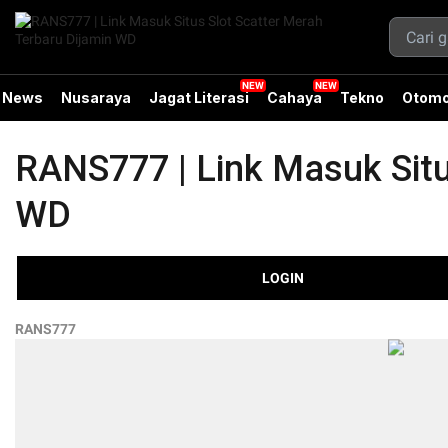
News
Nusaraya
Jagat Literasi
Cahaya
Tekno
Otomo
RANS777 | Link Masuk Situ
WD
LOGIN
RANS777