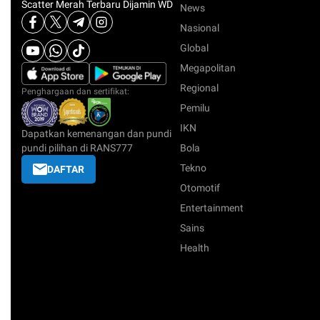
News
Nasional
Global
Megapolitan
Regional
Penghargaan dan sertifikat:
Pemilu
IKN
Dapatkan kemenangan dan pundi
pundi pilihan di RANS777
Bola
Tekno
DAFTAR
Otomotif
Entertainment
Sains
Health