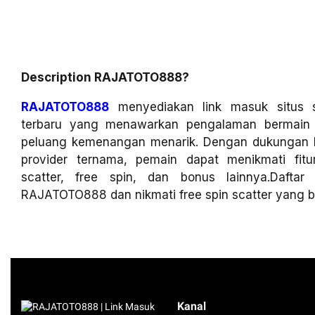
Description RAJATOTO888?
RAJATOTO888
menyediakan link masuk situs s
terbaru yang menawarkan pengalaman bermain 
peluang kemenangan menarik. Dengan dukungan 
provider ternama, pemain dapat menikmati fitu
scatter, free spin, dan bonus lainnya.Daftar
RAJATOTO888 dan nikmati free spin scatter yang b
Kanal