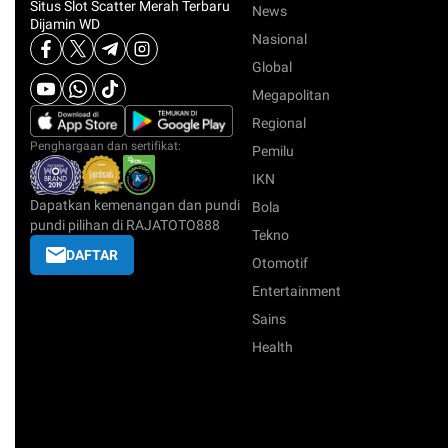
News
Nasional
Global
Megapolitan
Regional
Penghargaan dan sertifikat:
Pemilu
IKN
Dapatkan kemenangan dan pundi
Bola
pundi pilihan di RAJATOTO888
Tekno
DAFTAR
Otomotif
Entertainment
Sains
Health