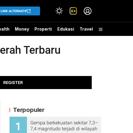
LINK ALTERNATIF
alth
Money
Properti
Edukasi
Travel
erah Terbaru
REGISTER
Terpopuler
Gempa berkekuatan sekitar 7,3–
1
7,4 magnitudo terjadi di wilayah