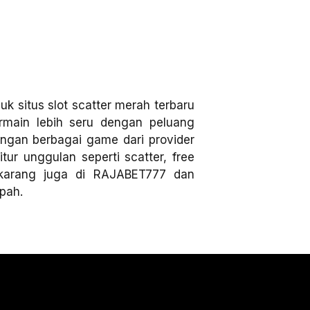
k situs slot scatter merah terbaru
main lebih seru dengan peluang
gan berbagai game dari provider
tur unggulan seperti scatter, free
sekarang juga di RAJABET777 dan
mpah.