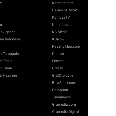
om
Kompas.com
Harian KOMPAS
KompasTV
ari
Kompasiana
o Jepang
KG Media
na Indonesia
KGNow!
Pasangiklan.com
el Terpopuler
Kontan
el Terkini
Sonora
 Pilihan
Grid.ID
el Headline
GridOto.com
BolaSport.com
Parapuan
Tribunnews
Gramedia.com
Gramedia Digital