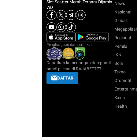
News
Nasional
Global
Megapolita
Regional
Penghargaan dan sertifikat:
Pemilu
IKN
Dapatkan kemenangan dan pundi
Bola
pundi pilihan di RAJABET777
Tekno
DAFTAR
Otomotif
Entertainm
Sains
Health