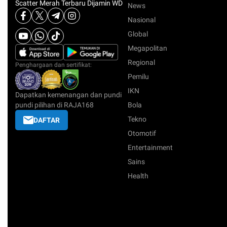
News
Nasional
Global
Megapolitan
Regional
Penghargaan dan sertifikat:
Pemilu
IKN
Dapatkan kemenangan dan pundi
pundi pilihan di RAJA168
Bola
Tekno
DAFTAR
Otomotif
Entertainment
Sains
Health