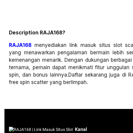
Description RAJA168?
RAJA168
menyediakan link masuk situs slot sca
yang menawarkan pengalaman bermain lebih se
kemenangan menarik. Dengan dukungan berbagai 
ternama, pemain dapat menikmati fitur unggulan se
spin, dan bonus lainnya.Daftar sekarang juga di 
free spin scatter yang berlimpah.
Kanal