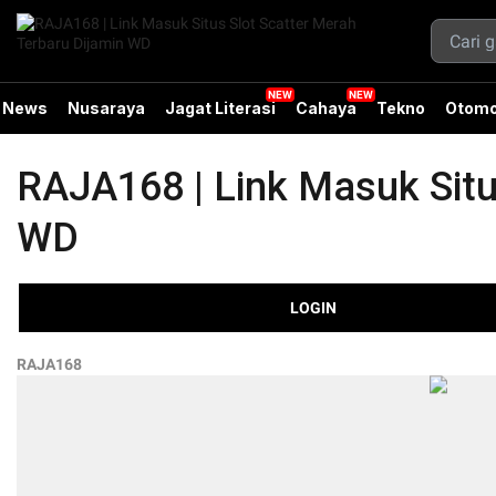
News
Nusaraya
Jagat Literasi
Cahaya
Tekno
Otomo
RAJA168 | Link Masuk Situ
WD
LOGIN
RAJA168