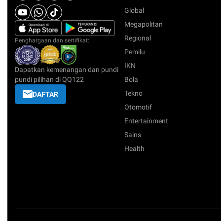
Global
Megapolitan
Regional
Penghargaan dan sertifikat:
Pemilu
IKN
Dapatkan kemenangan dan pundi
pundi pilihan di QQ122
Bola
Tekno
DAFTAR
Otomotif
Entertainment
Sains
Health