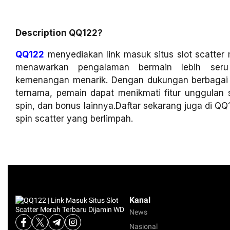
Description QQ122?
QQ122
menyediakan link masuk situs slot scatter
menawarkan pengalaman bermain lebih ser
kemenangan menarik. Dengan dukungan berbagai 
ternama, pemain dapat menikmati fitur unggulan se
spin, dan bonus lainnya.Daftar sekarang juga di QQ
spin scatter yang berlimpah.
Kanal
News
Nasional