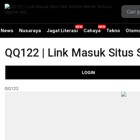
News
Nusaraya
Jagat Literasi
Cahaya
Tekno
Otomo
QQ122 | Link Masuk Situs 
LOGIN
QQ122