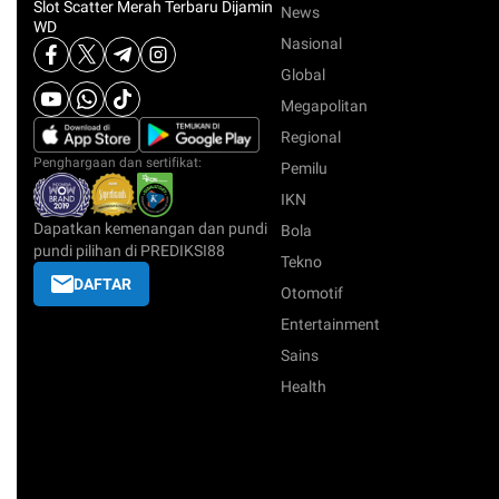
News
Nasional
Global
Megapolitan
Regional
Penghargaan dan sertifikat:
Pemilu
IKN
Dapatkan kemenangan dan pundi
Bola
pundi pilihan di PREDIKSI88
Tekno
DAFTAR
Otomotif
Entertainment
Sains
Health