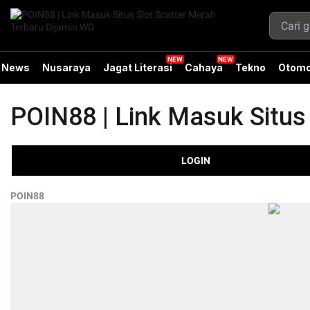
News
Nusaraya
Jagat Literasi
Cahaya
Tekno
Otomo
POIN88 | Link Masuk Situs
LOGIN
POIN88