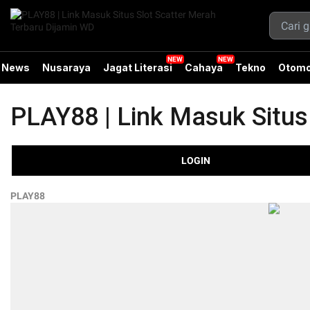
News
Nusaraya
Jagat Literasi
Cahaya
Tekno
Otomo
PLAY88 | Link Masuk Situs
LOGIN
PLAY88