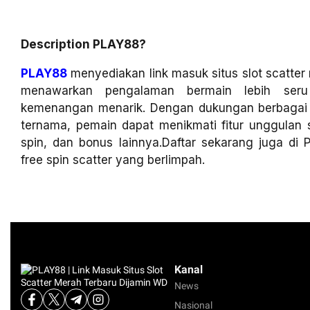
Description PLAY88?
PLAY88
menyediakan link masuk situs slot scatter
menawarkan pengalaman bermain lebih ser
kemenangan menarik. Dengan dukungan berbagai 
ternama, pemain dapat menikmati fitur unggulan se
spin, dan bonus lainnya.Daftar sekarang juga di
free spin scatter yang berlimpah.
Kanal
News
Nasional