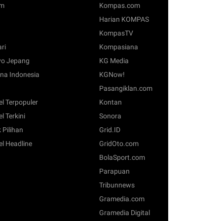
om
Kompas.com
Harian KOMPAS
KompasTV
ari
Kompasiana
o Jepang
KG Media
na Indonesia
KGNow!
Pasangiklan.com
el Terpopuler
Kontan
el Terkini
Sonora
 Pilihan
Grid.ID
el Headline
GridOto.com
BolaSport.com
Parapuan
Tribunnews
Gramedia.com
Gramedia Digital