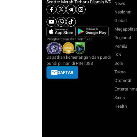
News
Nasional
Global
Megapolita
Regional
Penghargaan dan sertifikat:
Pemilu
IKN
Dapatkan kemenangan dan pundi
pundi pilihan di PINTU88
Bola
Tekno
DAFTAR
Otomotif
Entertainm
Sains
Health