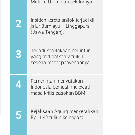
Maluku Utara dan sekitarnya.
Insiden kereta anjlok terjadi di
2
jalur Bumiayu – Linggapura
(Jawa Tengah).
Terjadi kecelakaan beruntun
3
yang melibatkan 2 truk 1
sepeda motor penyebabnya
karena rem blong
Pemerintah menyatakan
4
Indonesia berhasil melewati
masa kritis pasokan BBM.
Kejaksaan Agung menyerahkan
5
Rp11,42 triliun ke negara