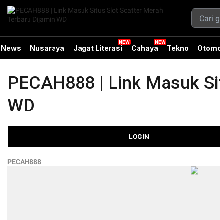
News
Nusaraya
Jagat Literasi
Cahaya
Tekno
Otomo
PECAH888 | Link Masuk Sit
WD
LOGIN
PECAH888