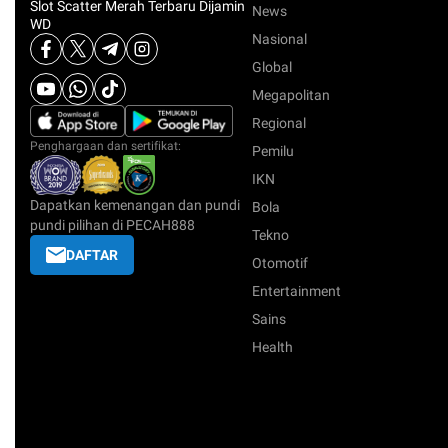
News
Nasional
Global
Megapolitan
Regional
Penghargaan dan sertifikat:
Pemilu
IKN
Dapatkan kemenangan dan pundi
Bola
pundi pilihan di PECAH888
Tekno
DAFTAR
Otomotif
Entertainment
Sains
Health