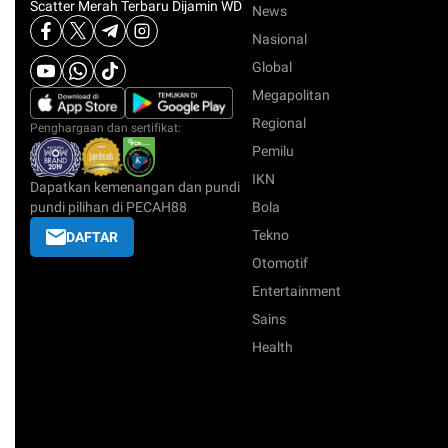
News
Nasional
Global
Megapolitan
Regional
Penghargaan dan sertifikat:
Pemilu
IKN
Dapatkan kemenangan dan pundi
pundi pilihan di PECAH88
Bola
Tekno
DAFTAR
Otomotif
Entertainment
Sains
Health