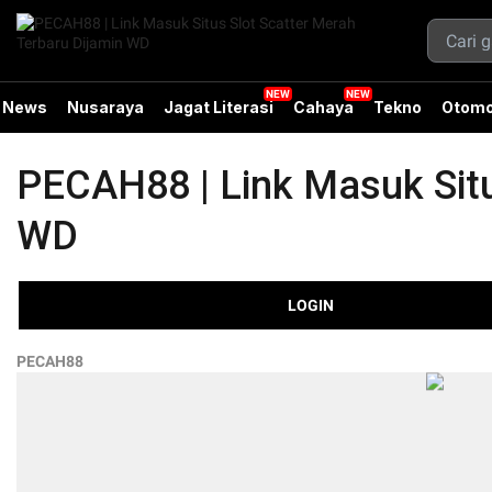
News
Nusaraya
Jagat Literasi
Cahaya
Tekno
Otomo
PECAH88 | Link Masuk Situ
WD
LOGIN
PECAH88