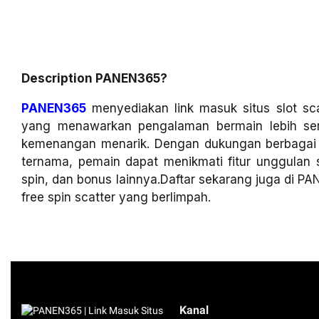
Description PANEN365?
PANEN365
menyediakan link masuk situs slot sca
yang menawarkan pengalaman bermain lebih se
kemenangan menarik. Dengan dukungan berbagai 
ternama, pemain dapat menikmati fitur unggulan se
spin, dan bonus lainnya.Daftar sekarang juga di P
free spin scatter yang berlimpah.
Kanal