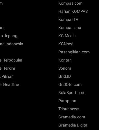
om
Kompas.com
Harian KOMPAS
KompasTV
ari
Kompasiana
o Jepang
KG Media
na Indonesia
KGNow!
Pasangiklan.com
el Terpopuler
Kontan
el Terkini
Sonora
 Pilihan
Grid.ID
el Headline
GridOto.com
BolaSport.com
Parapuan
Tribunnews
Gramedia.com
Gramedia Digital