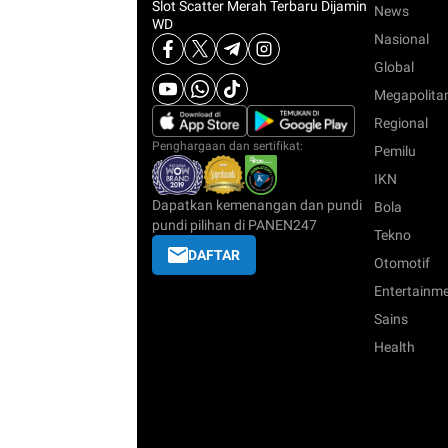
News
Nasional
Global
Megapolita
Regional
Penghargaan dan sertifikat:
Pemilu
IKN
Dapatkan kemenangan dan pundi
Bola
pundi pilihan di PANEN247
Tekno
DAFTAR
Otomotif
Entertainm
Sains
Health