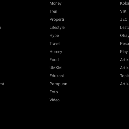
Money
Kol
Tren
VIK
Properti
JEO
n
Lifestyle
Lest
Hype
Ohay
Travel
Peso
Homey
Play
Food
Artik
UMKM
Artik
Edukasi
Topik
ent
Parapuan
Artik
Foto
Video