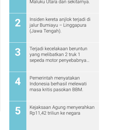
Maluku Utara dan sekitarnya.
Insiden kereta anjlok terjadi di
2
jalur Bumiayu – Linggapura
(Jawa Tengah).
Terjadi kecelakaan beruntun
3
yang melibatkan 2 truk 1
sepeda motor penyebabnya
karena rem blong
Pemerintah menyatakan
4
Indonesia berhasil melewati
masa kritis pasokan BBM.
Kejaksaan Agung menyerahkan
5
Rp11,42 triliun ke negara