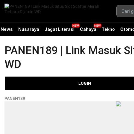
News
Nusaraya
Jagat Literasi
Cahaya
Tekno
Otomo
PANEN189 | Link Masuk Sit
WD
LOGIN
PANEN189