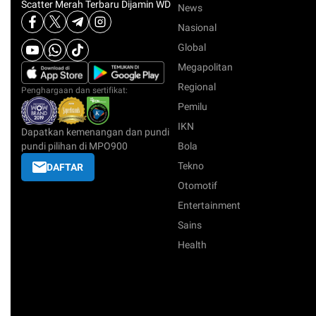
News
Nasional
Global
Megapolitan
Regional
Penghargaan dan sertifikat:
Pemilu
IKN
Dapatkan kemenangan dan pundi
pundi pilihan di MPO900
Bola
Tekno
DAFTAR
Otomotif
Entertainment
Sains
Health