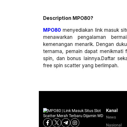
Description MPO80?
MPO80
menyediakan link masuk situ
menawarkan pengalaman bermai
kemenangan menarik. Dengan dukun
ternama, pemain dapat menikmati fi
spin, dan bonus lainnya.Daftar se
free spin scatter yang berlimpah.
Kanal
News
Nasional