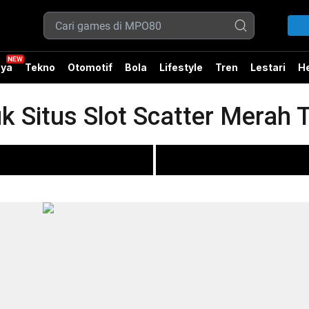
ya
Tekno
Otomotif
Bola
Lifestyle
Tren
Lestari
He
 Situs Slot Scatter Merah 