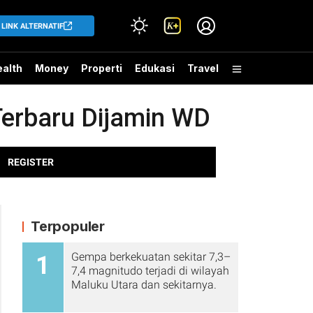
LINK ALTERNATIF
alth
Money
Properti
Edukasi
Travel
Terbaru Dijamin WD
REGISTER
Terpopuler
Gempa berkekuatan sekitar 7,3–
1
7,4 magnitudo terjadi di wilayah
Maluku Utara dan sekitarnya.