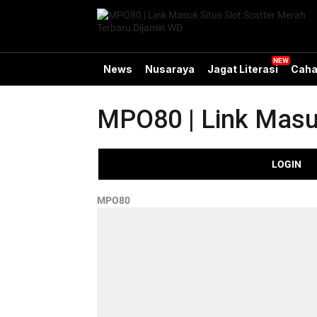
News
Nusaraya
Jagat Literasi
Caha
MPO80 | Link Masuk
LOGIN
MPO80