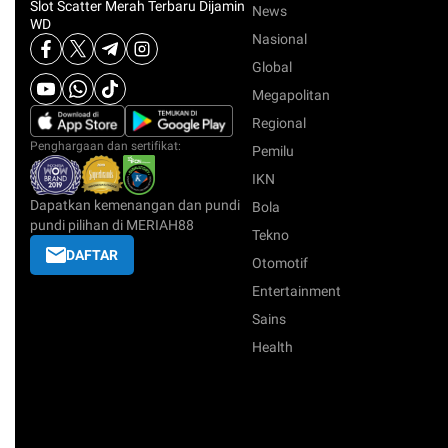
News
Nasional
Global
Megapolitan
Regional
Penghargaan dan sertifikat:
Pemilu
IKN
Dapatkan kemenangan dan pundi
Bola
pundi pilihan di MERIAH88
Tekno
DAFTAR
Otomotif
Entertainment
Sains
Health