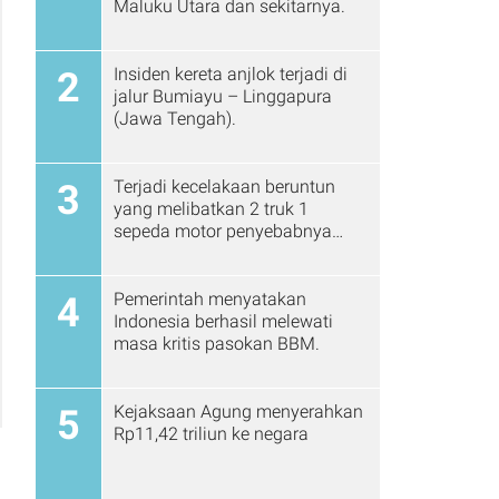
Maluku Utara dan sekitarnya.
Insiden kereta anjlok terjadi di
2
jalur Bumiayu – Linggapura
(Jawa Tengah).
Terjadi kecelakaan beruntun
3
yang melibatkan 2 truk 1
sepeda motor penyebabnya
karena rem blong
Pemerintah menyatakan
4
Indonesia berhasil melewati
masa kritis pasokan BBM.
Kejaksaan Agung menyerahkan
5
Rp11,42 triliun ke negara