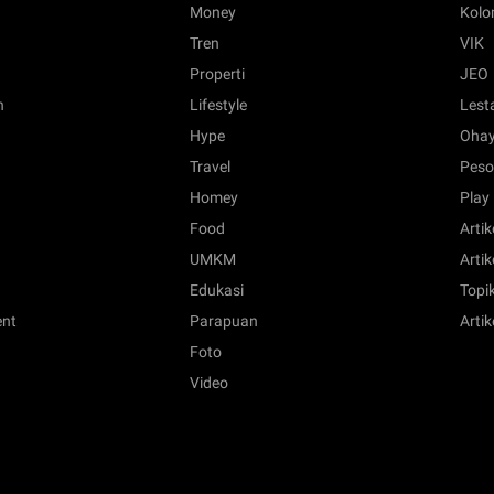
Money
Kol
Tren
VIK
Properti
JEO
n
Lifestyle
Lest
Hype
Ohay
Travel
Peso
Homey
Play
Food
Artik
UMKM
Artik
Edukasi
Topik
ent
Parapuan
Artik
Foto
Video