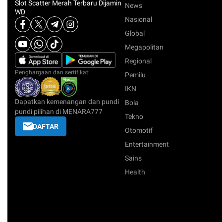
News
Nasional
Global
Megapolitan
Regional
Penghargaan dan sertifikat:
Pemilu
IKN
Dapatkan kemenangan dan pundi
Bola
pundi pilihan di MENARA777
Tekno
DAFTAR
Otomotif
Entertainment
Sains
Health