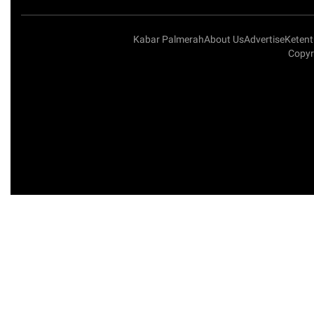
Kabar Palmerah
About Us
Advertise
Keten
Copyr