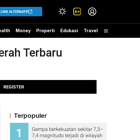
LINK ALTERNATIF
alth
Money
Properti
Edukasi
Travel
erah Terbaru
REGISTER
Terpopuler
Gempa berkekuatan sekitar 7,3–
1
7,4 magnitudo terjadi di wilayah