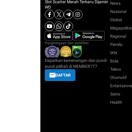
News
Nasional
Global
Megapolita
Regional
Penghargaan dan sertifikat:
Pemilu
IKN
Dapatkan kemenangan dan pundi
Bola
pundi pilihan di MEMBER777
Tekno
DAFTAR
Otomotif
Entertainm
Sains
Health