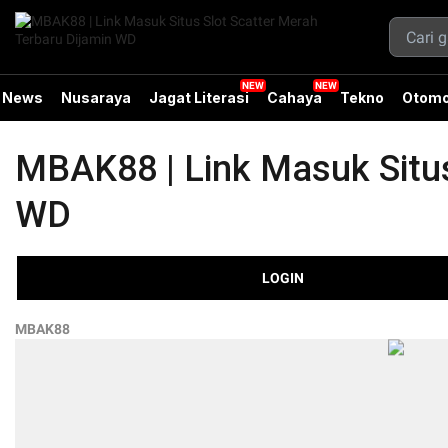
News
Nusaraya
Jagat Literasi
Cahaya
Tekno
Otomo
MBAK88 | Link Masuk Situs
WD
LOGIN
MBAK88