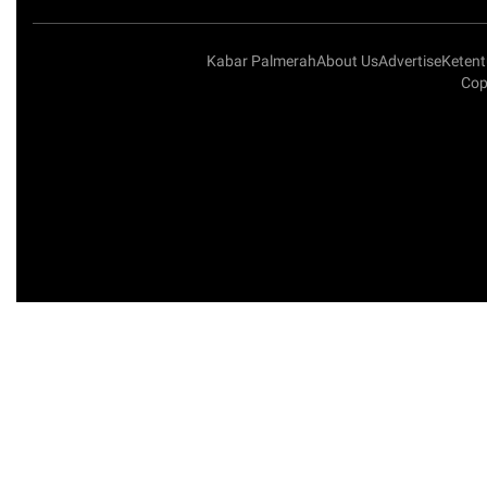
Kabar Palmerah
About Us
Advertise
Keten
Cop