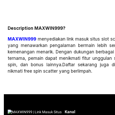
Description MAXWIN999?
MAXWIN999
menyediakan link masuk situs slot sc
yang menawarkan pengalaman bermain lebih se
kemenangan menarik. Dengan dukungan berbagai 
ternama, pemain dapat menikmati fitur unggulan se
spin, dan bonus lainnya.Daftar sekarang juga
nikmati free spin scatter yang berlimpah.
Kanal