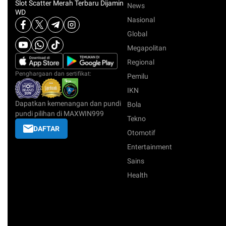
News
Nasional
Global
Megapolitan
Regional
Penghargaan dan sertifikat:
Pemilu
IKN
Dapatkan kemenangan dan pundi
Bola
pundi pilihan di MAXWIN999
Tekno
DAFTAR
Otomotif
Entertainment
Sains
Health