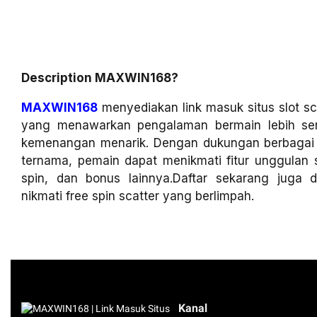
Description MAXWIN168?
MAXWIN168
menyediakan link masuk situs slot sc
yang menawarkan pengalaman bermain lebih se
kemenangan menarik. Dengan dukungan berbagai 
ternama, pemain dapat menikmati fitur unggulan se
spin, dan bonus lainnya.Daftar sekarang juga
nikmati free spin scatter yang berlimpah.
Kanal