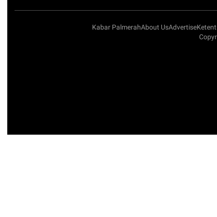
Kabar Palmerah
About Us
Advertise
Keten
Copyr