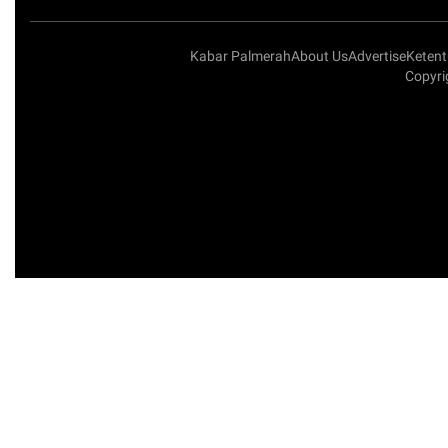
Kabar Palmerah
About Us
Advertise
Keten
Copyri