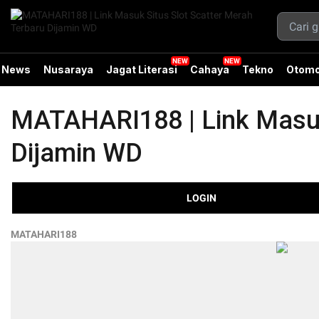
News
Nusaraya
Jagat Literasi
Cahaya
Tekno
Otomo
MATAHARI188 | Link Masuk 
Dijamin WD
LOGIN
MATAHARI188