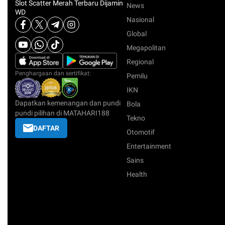
News
Nasional
Global
Megapolitan
Regional
Penghargaan dan sertifikat:
Pemilu
IKN
Dapatkan kemenangan dan pundi
Bola
pundi pilihan di MATAHARI188
Tekno
DAFTAR
Otomotif
Entertainment
Sains
Health