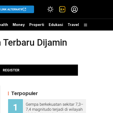
LINK ALTERNATIF
alth
Money
Properti
Edukasi
Travel
 Terbaru Dijamin
REGISTER
Terpopuler
Gempa berkekuatan sekitar 7,3–
1
7,4 magnitudo terjadi di wilayah