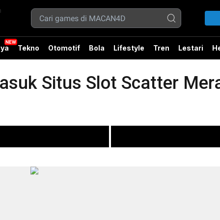
ya
Tekno
Otomotif
Bola
Lifestyle
Tren
Lestari
He
uk Situs Slot Scatter Mera