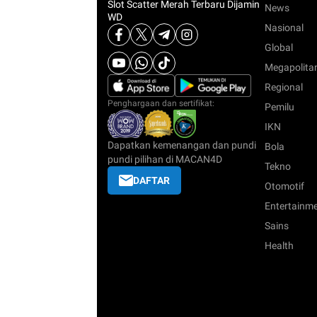
News
Nasional
Global
Megapolita
Regional
Penghargaan dan sertifikat:
Pemilu
IKN
Dapatkan kemenangan dan pundi
Bola
pundi pilihan di MACAN4D
Tekno
DAFTAR
Otomotif
Entertainm
Sains
Health