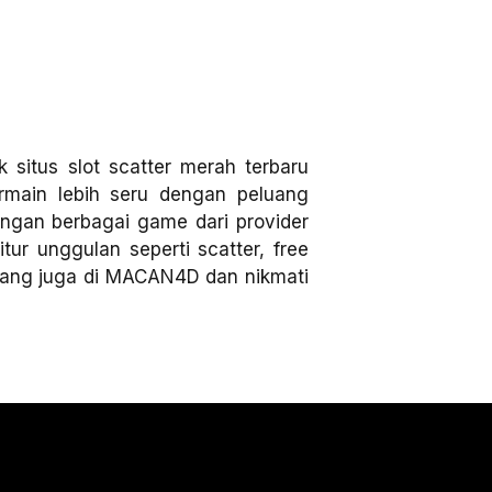
situs slot scatter merah terbaru
main lebih seru dengan peluang
gan berbagai game dari provider
tur unggulan seperti scatter, free
arang juga di MACAN4D dan nikmati