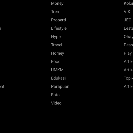
Money
Kol
Tren
VIK
Properti
JEO
n
Lifestyle
Lest
Hype
Ohay
Travel
Peso
Homey
Play
Food
Artik
UMKM
Artik
Edukasi
Topik
ent
Parapuan
Artik
Foto
Video