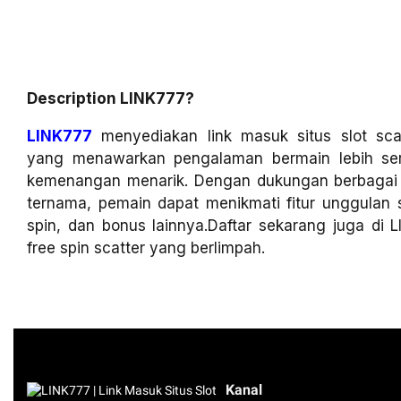
Description LINK777?
LINK777
menyediakan link masuk situs slot sca
yang menawarkan pengalaman bermain lebih se
kemenangan menarik. Dengan dukungan berbagai 
ternama, pemain dapat menikmati fitur unggulan se
spin, dan bonus lainnya.Daftar sekarang juga di 
free spin scatter yang berlimpah.
Kanal