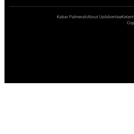
Kabar Palmerah
About Us
Advertise
Keten
Cop