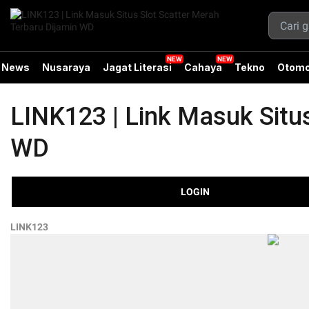
News
Nusaraya
Jagat Literasi
Cahaya
Tekno
Otomo
LINK123 | Link Masuk Situs
WD
LOGIN
LINK123