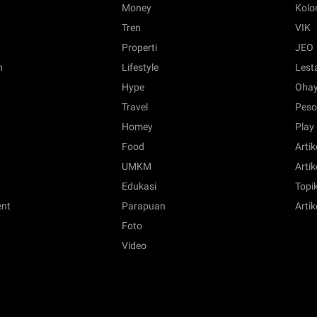
Money
Kol
Tren
VIK
Properti
JEO
n
Lifestyle
Lest
Hype
Ohay
Travel
Peso
Homey
Play
Food
Artik
UMKM
Artik
Edukasi
Topik
ent
Parapuan
Artik
Foto
Video