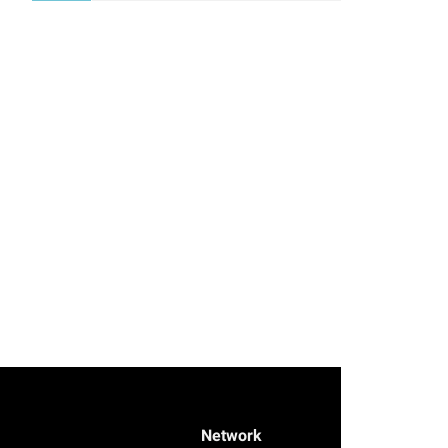
Network