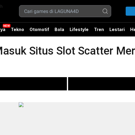
ya
Tekno
Otomotif
Bola
Lifestyle
Tren
Lestari
He
suk Situs Slot Scatter Mer