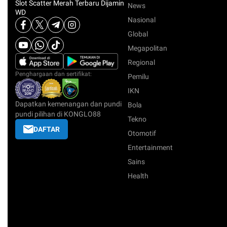
News
Nasional
Global
Megapolitan
Regional
Penghargaan dan sertifikat:
Pemilu
IKN
Dapatkan kemenangan dan pundi
Bola
pundi pilihan di KONGLO88
Tekno
DAFTAR
Otomotif
Entertainment
Sains
Health