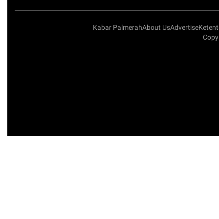
Kabar Palmerah
About Us
Advertise
Keten
Copyr