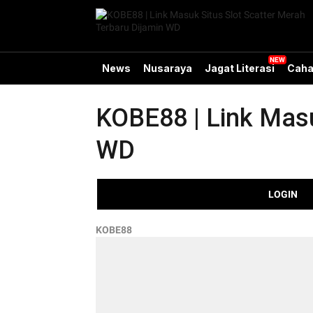
News
Nusaraya
Jagat Literasi
Caha
KOBE88 | Link Masu
WD
LOGIN
KOBE88