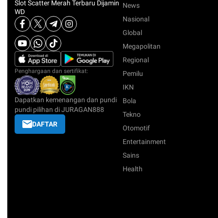
News
Nasional
Global
Megapolitan
Regional
Penghargaan dan sertifikat:
Pemilu
IKN
Dapatkan kemenangan dan pundi
Bola
pundi pilihan di JURAGAN888
Tekno
DAFTAR
Otomotif
Entertainment
Sains
Health