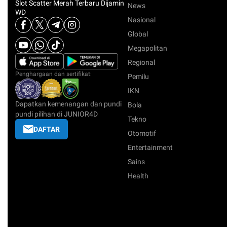
News
Nasional
Global
Megapolitan
Regional
Penghargaan dan sertifikat:
Pemilu
IKN
Dapatkan kemenangan dan pundi
Bola
pundi pilihan di JUNIOR4D
Tekno
DAFTAR
Otomotif
Entertainment
Sains
Health