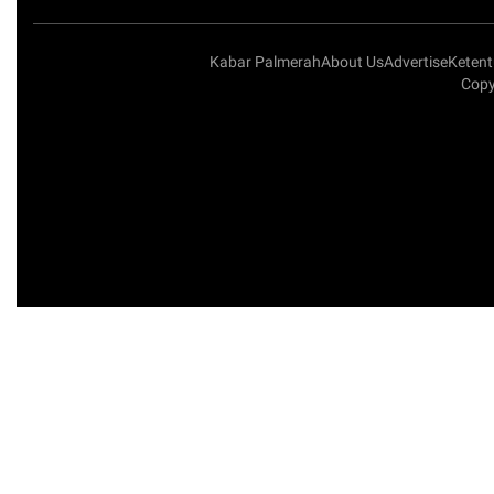
Kabar Palmerah
About Us
Advertise
Keten
Copy