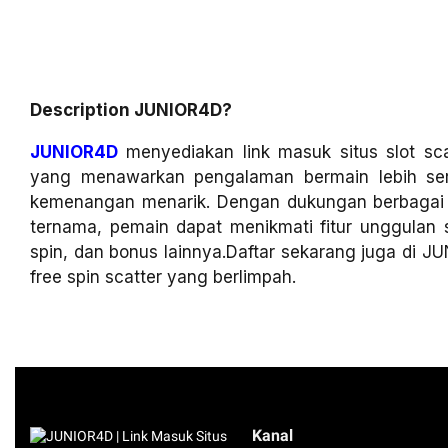
Description JUNIOR4D?
JUNIOR4D
menyediakan link masuk situs slot sca
yang menawarkan pengalaman bermain lebih se
kemenangan menarik. Dengan dukungan berbagai 
ternama, pemain dapat menikmati fitur unggulan se
spin, dan bonus lainnya.Daftar sekarang juga di J
free spin scatter yang berlimpah.
Kanal