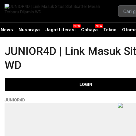
News
Nusaraya
Jagat Literasi
Cahaya
Tekno
Otomo
JUNIOR4D | Link Masuk Sit
WD
LOGIN
JUNIOR4D